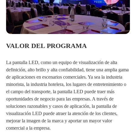
Serie ES3 (P3.91, P4.81, P6.25, P7.81, P10.42)
Serie Micro LED (P1.25, P0.9, P0.7)
Serie de la pantalla del cartel de OLED (55 pulgadas)
Serie de L-N IR & OR (interior: P1.56, P1.9, P2.5, P2.6,
Serie FO3 FC (P3.33, P4.44, P5.7, P6.67, P8, P10)
Serie FO4 FC (P3.33, P4.44, P5.7, P6.67, P8, P10)
Pantalla LED todo en uno 2 (P1.25, P1.56, P1.87)
P2.9, P3.9, P4.8; exterior: P2.6, P2.9, P3.9, P4.8)
Serie ES4 (P4.44, P5.71, P6.67, P8, P10)
Pantalla LED del panel solar serie F
VALOR DEL PROGRAMA
Serie Z XR-IR3 (P1.95, P2.604, P2.97, P3.91)
Serie QD-COB (P0.93, P1.25, P1.56)
La pantalla LED, como un equipo de visualización de alta
definición, alto brillo y alta confiabilidad, tiene una amplia gama
de aplicaciones en escenarios comerciales. Ya sea la industria
minorista, la industria hotelera, los lugares de entretenimiento o
el campo del transporte, la pantalla LED puede traer más
oportunidades de negocio para las empresas. A través de
soluciones razonables y casos de aplicación, la pantalla de
visualización LED puede atraer la atención de los clientes,
mejorar la imagen de la marca y aportar un mayor valor
comercial a la empresa.