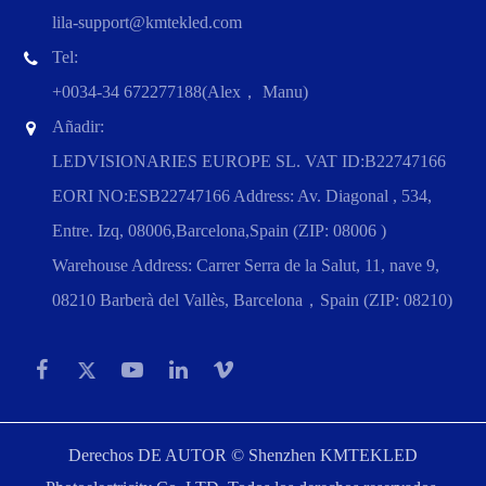
lila-support@kmtekled.com
Tel:
+0034-34 672277188(Alex， Manu)
Añadir:
LEDVISIONARIES EUROPE SL. VAT ID:B22747166
EORI NO:ESB22747166 Address: Av. Diagonal , 534,
Entre. Izq, 08006,Barcelona,Spain (ZIP: 08006 )
Warehouse Address: Carrer Serra de la Salut, 11, nave 9,
08210 Barberà del Vallès, Barcelona，Spain (ZIP: 08210)
Derechos DE AUTOR ©
Shenzhen KMTEKLED