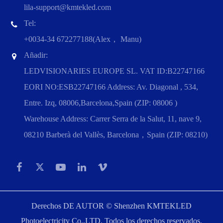
lila-support@kmtekled.com
Tel:
+0034-34 672277188(Alex， Manu)
Añadir:
LEDVISIONARIES EUROPE SL. VAT ID:B22747166
EORI NO:ESB22747166 Address: Av. Diagonal , 534,
Entre. Izq, 08006,Barcelona,Spain (ZIP: 08006 )
Warehouse Address: Carrer Serra de la Salut, 11, nave 9,
08210 Barberà del Vallès, Barcelona，Spain (ZIP: 08210)
Derechos DE AUTOR ©
Shenzhen KMTEKLED
Photoelectricity Co.,LTD.
Todos los derechos reservados.