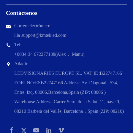
Contáctenos
Correo electrónico:
lila-support@kmtekled.com
Tel:
+0034-34 672277188(Alex， Manu)
Añadir:
LEDVISIONARIES EUROPE SL. VAT ID:B22747166
EORI NO:ESB22747166 Address: Av. Diagonal , 534,
Entre. Izq, 08006,Barcelona,Spain (ZIP: 08006 )
Warehouse Address: Carrer Serra de la Salut, 11, nave 9,
08210 Barberà del Vallès, Barcelona，Spain (ZIP: 08210)