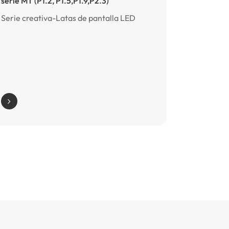
serie MT (P1.2, P1.5,P1.9,P2.3)
Serie creativa-Latas de pantalla LED