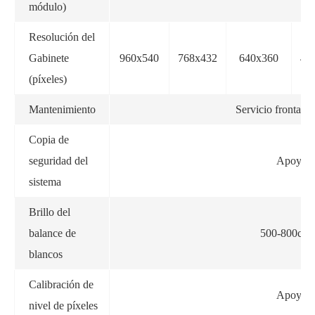
módulo)
Resolución del
Gabinete
960x540
768x432
640x360
48
(píxeles)
Mantenimiento
Servicio frontal 
Copia de
seguridad del
Apoyo
sistema
Brillo del
balance de
500-800cd/
blancos
Calibración de
Apoyo
nivel de píxeles