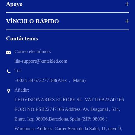
Apoyo
VÍNCULO RÁPIDO
Contáctenos
Correo electrónico:
lila-support@kmtekled.com
Tel:
+0034-34 672277188(Alex， Manu)
Añadir:
LEDVISIONARIES EUROPE SL. VAT ID:B22747166
EORI NO:ESB22747166 Address: Av. Diagonal , 534,
Entre. Izq, 08006,Barcelona,Spain (ZIP: 08006 )
Warehouse Address: Carrer Serra de la Salut, 11, nave 9,