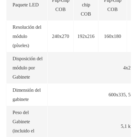
Flip-chip
Flip-chip
Paquete LED
chip
COB
COB
COB
Resolución del
módulo
240x270
192x216
160x180
12
(píxeles)
Disposición del
módulo por
4x2
Gabinete
Dimensión del
600x335, 5x
gabinete
Peso del
Gabinete
5,1 kg
(incluido el