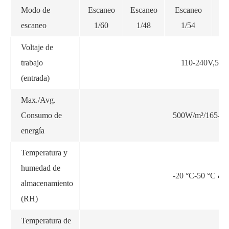
Modo de
Escaneo
Escaneo
Escaneo
Es
escaneo
1/60
1/48
1/54
1
Voltaje de
trabajo
110-240V,50/
(entrada)
Max./Avg.
Consumo de
500W/m²/165-2
energía
Temperatura y
humedad de
-20 °C-50 °C & 
almacenamiento
(RH)
Temperatura de