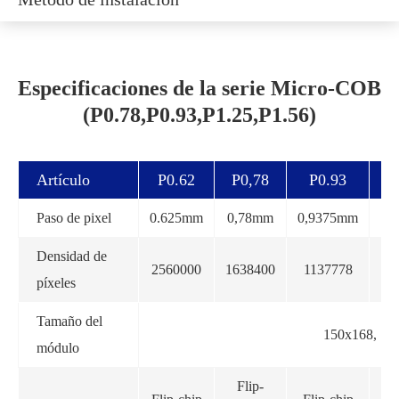
Especificaciones de la serie Micro-COB
(P0.78,P0.93,P1.25,P1.56)
Artículo
P0.62
P0,78
P0.93
P
Paso de pixel
0.625mm
0,78mm
0,9375mm
1,
Densidad de
2560000
1638400
1137778
64
píxeles
Tamaño del
150x168, 7
módulo
Flip-
F