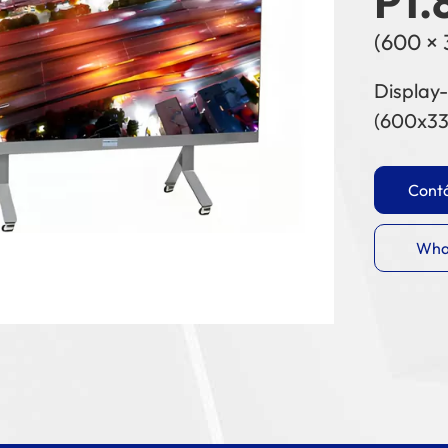
P1.
(600 ×
Display-
(600x3
Cont
Wha