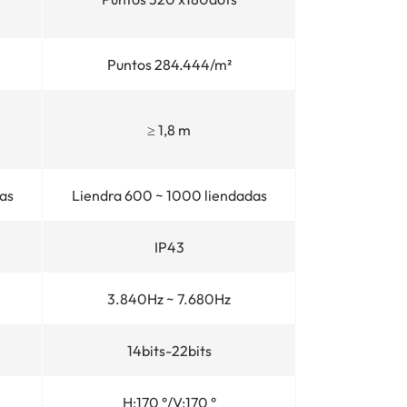
Puntos 284.444/m²
≥ 1,8 m
as
Liendra 600 ~ 1000 liendadas
IP43
3.840Hz ~ 7.680Hz
14bits-22bits
H:170 °/V:170 °