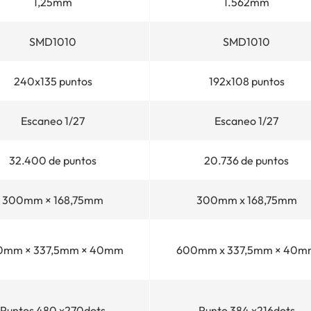
1,25mm
1.562mm
SMD1010
SMD1010
240x135 puntos
192x108 puntos
Escaneo 1/27
Escaneo 1/27
32.400 de puntos
20.736 de puntos
300mm × 168,75mm
300mm x 168,75mm
0mm × 337,5mm × 40mm
600mm x 337,5mm × 40m
Puntos 480 x270dots
Punto 384 x216dots