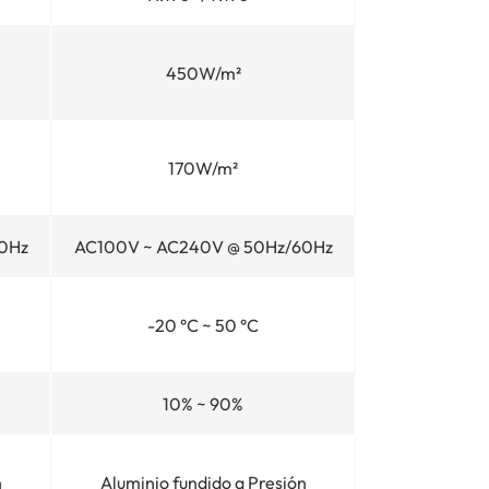
450W/m²
170W/m²
0Hz
AC100V ~ AC240V @ 50Hz/60Hz
-20 °C ~ 50 °C
10% ~ 90%
n
Aluminio fundido a Presión