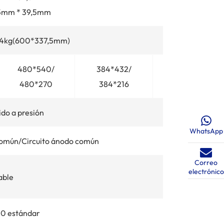
5mm * 39,5mm
/4kg(600*337,5mm)
480*540/
384*432/
320*360/
480*270
384*216
320*180
ido a presión
WhatsApp
 común/Circuito ánodo común
Correo
electrónico
able
00 estándar