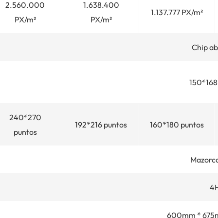
2.560.000
1.638.400
1.137.777 PX/m²
PX/m²
PX/m²
Chip ab
150*16
240*270
192*216 puntos
160*180 puntos
puntos
Mazorc
4
600mm * 675