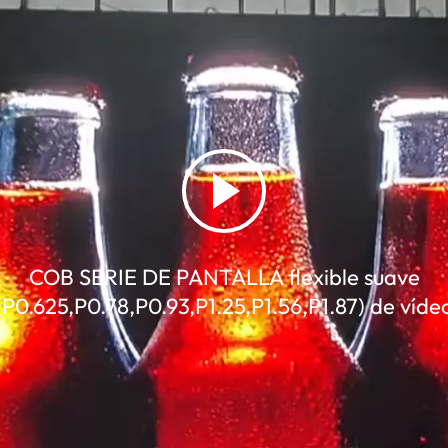
COB SERIE DE PANTALLA flexible suave
(P0.625,P0.78,P0.93,P1.25,P1.56,P1.87) de víde