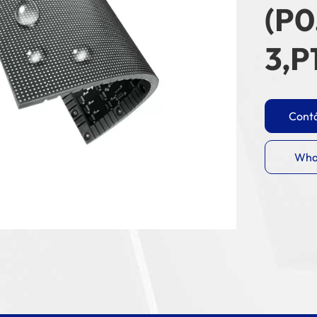
(P0
3,P
Cont
Wha