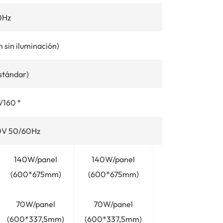
0Hz
 sin iluminación)
stándar)
V160 °
0V 50/60Hz
140W/panel
140W/panel
130W/panel
(600*675mm)
(600*675mm)
(600*675mm)
70W/panel
70W/panel
65W/panel
(600*337,5mm)
(600*337,5mm)
(600*337,5mm)