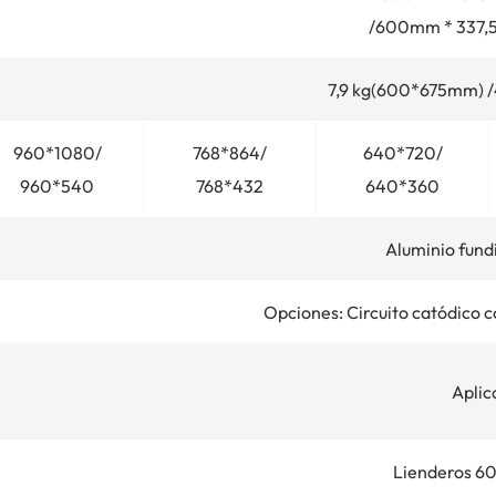
/600mm * 337,
7,9 kg(600*675mm) 
960*1080/
768*864/
640*720/
960*540
768*432
640*360
Aluminio fund
Opciones: Circuito catódico
Aplic
Lienderos 6