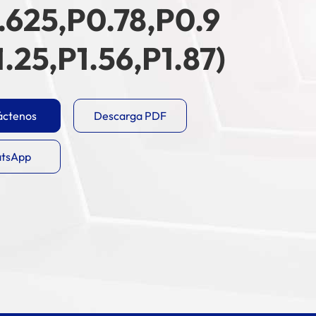
.625,P0.78,P0.9
1.25,P1.56,P1.87)
áctenos
Descarga PDF
tsApp