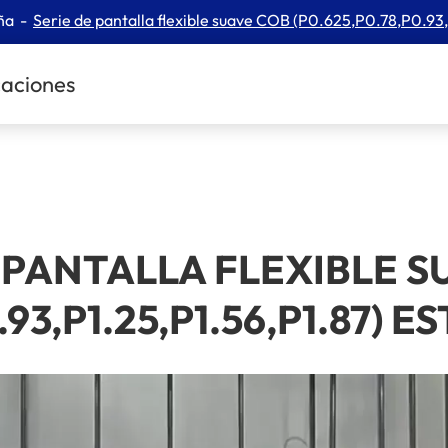
ña
Serie de pantalla flexible suave COB (P0.625,P0.78,P0.93,
caciones
 PANTALLA FLEXIBLE 
.93,P1.25,P1.56,P1.87)