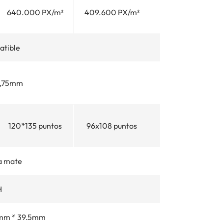
640.000 PX/m²
409.600 PX/m²
284.444 PX/m²
atible
8,75mm
120*135 puntos
96x108 puntos
80x90 puntos
a mate
H
mm * 39,5mm