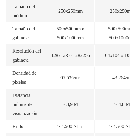
Tamaño del
250x250mm
250x250mm
módulo
Tamaño del
500x500mm o
500x500mm o
gabinete
500x1000mm
500x1000mm
Resolución del
128x128 o 128x256
104x104 o 104x
gabinete
Densidad de
65.536/m²
43.264/m²
píxeles
Distancia
mínima de
≥ 3,9 M
≥ 4,8 M
visualización
Brillo
≥ 4.500 NITs
≥ 4.500 NITs