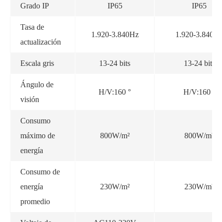
Grado IP
IP65
IP65
Tasa de
1.920-3.840Hz
1.920-3.840H
actualización
Escala gris
13-24 bits
13-24 bits
Ángulo de
H/V:160 °
H/V:160 °
visión
Consumo
máximo de
800W/m²
800W/m²
energía
Consumo de
energía
230W/m²
230W/m²
promedio