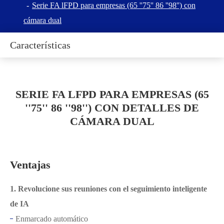
Serie FA lFPD para empresas (65 ''75'' 86 ''98'') con
cámara dual
Características
SERIE FA LFPD PARA EMPRESAS (65
''75'' 86 ''98'') CON DETALLES DE
CÁMARA DUAL
Ventajas
1. Revolucione sus reuniones con el seguimiento inteligente
de IA
Enmarcado automático