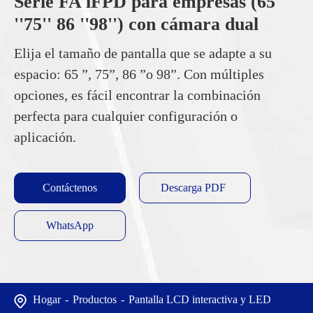
Serie FA lFPD para empresas (65
''75'' 86 ''98'') con cámara dual
Elija el tamaño de pantalla que se adapte a su
espacio: 65 ”, 75”, 86 ”o 98”. Con múltiples
opciones, es fácil encontrar la combinación
perfecta para cualquier configuración o
aplicación.
Contáctenos
Descarga PDF
WhatsApp
Hogar
Productos
Pantalla LCD interactiva y LED