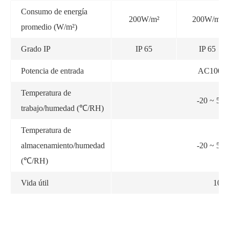
Consumo de energía
200W/m²
200W/m²
promedio (W/m²)
Grado IP
IP 65
IP 65
Potencia de entrada
AC100-2
Temperatura de
-20 ~ 50
trabajo/humedad (℃/RH)
Temperatura de
almacenamiento/humedad
-20 ~ 50
(℃/RH)
Vida útil
100.