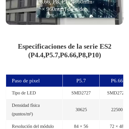
P6.66, P8, P10)(960mm
× 960mm) de vídeo
Especificaciones de la serie ES2
(P4.4,P5.7,P6.66,P8,P10)
Paso de pixel
P5.7
P6.66
Tipo de LED
SMD2727
SMD2727
Densidad física
30625
22500
(puntos/m²)
Resolución del módulo
84 × 56
72 × 48