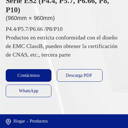
Serie ES2 (P4.4, P5.7, P6.66, P8,
P10)
(960mm × 960mm)
P4.4/P5.7/P6.66 /P8/P10
Productos en estricta conformidad con el diseño
de EMC ClassB, pueden obtener la certificación
de CNAS, etc., tercera parte
Contáctenos
Descarga PDF
WhatsApp
Hogar
Productos