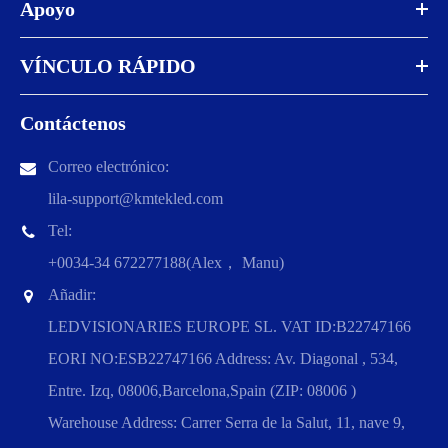
Apoyo
VÍNCULO RÁPIDO
Contáctenos
Correo electrónico:
lila-support@kmtekled.com
Tel:
+0034-34 672277188(Alex， Manu)
Añadir:
LEDVISIONARIES EUROPE SL. VAT ID:B22747166
EORI NO:ESB22747166 Address: Av. Diagonal , 534,
Entre. Izq, 08006,Barcelona,Spain (ZIP: 08006 )
Warehouse Address: Carrer Serra de la Salut, 11, nave 9,